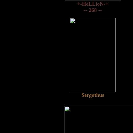
+-HeLLioN-+
-- 268 --
Sergothus