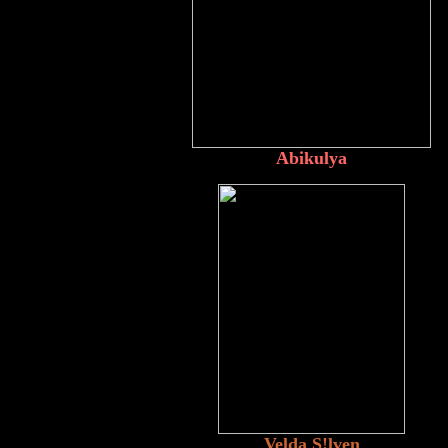
Abikulya
Velda S!lven