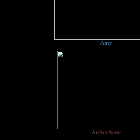
Amy
АнАстАсия