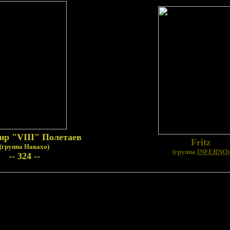
ир "VIII" Полетаев
Fritz
(группа Навахо)
(группа
INFERNO
)
-- 324 --