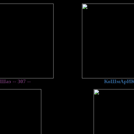
Шаэ -- 307 --
КоШмАрИ