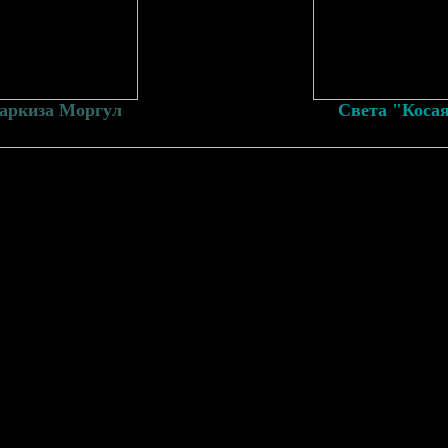
аркиза Моргул
Света "Коса